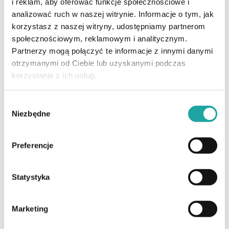
i reklam, aby oferować funkcje społecznościowe i
zabiegiem jak również dla osób rozwijających się jako
analizować ruch w naszej witrynie. Informacje o tym, jak
obecni lub przyszli artyści w tej dziedzinie pigmentacji.
korzystasz z naszej witryny, udostępniamy partnerom
Zapraszam do lektury.
społecznościowym, reklamowym i analitycznym.
Partnerzy mogą połączyć te informacje z innymi danymi
Więcej o mnie
otrzymanymi od Ciebie lub uzyskanymi podczas
korzystania z ich usług.
Wybór
Niezbędne
zgody
Preferencje
Statystyka
Zobacz również
Marketing