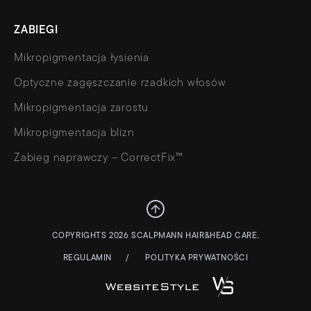
ZABIEGI
Mikropigmentacja łysienia
Optyczne zagęszczanie rzadkich włosów
Mikropigmentacja zarostu
Mikropigmentacja blizn
Zabieg naprawczy – CorrectFix™
COPYRIGHTS 2026 SCALPMANN HAIR&HEAD CARE.
REGULAMIN
POLITYKA PRYWATNOŚCI
STRONY WWW – WEBSITESTYLE.PL