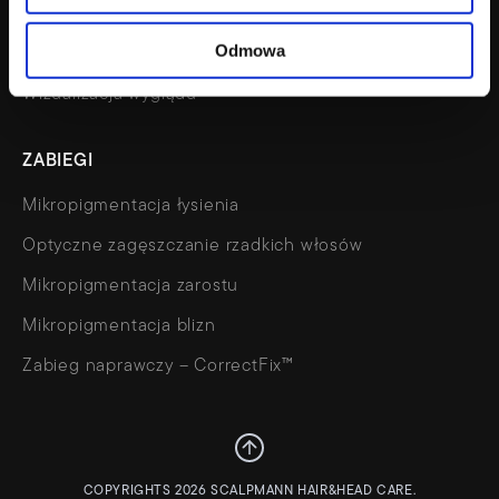
FAQ
Odmowa
Kalkulator
Wizualizacja wyglądu
ZABIEGI
Mikropigmentacja łysienia
Optyczne zagęszczanie rzadkich włosów
Mikropigmentacja zarostu
Mikropigmentacja blizn
Zabieg naprawczy – CorrectFix™
COPYRIGHTS 2026 SCALPMANN HAIR&HEAD CARE.