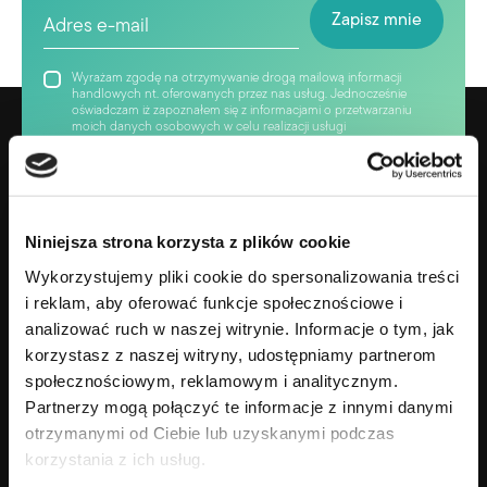
Wyrażam zgodę na otrzymywanie drogą mailową informacji
handlowych nt. oferowanych przez nas usług. Jednocześnie
oświadczam iż zapoznałem się z informacjami o przetwarzaniu
moich danych osobowych w celu realizacji usługi
„newsletter”.owych w celu realizacji usługi „newsletter”.
Niniejsza strona korzysta z plików cookie
Wykorzystujemy pliki cookie do spersonalizowania treści
i reklam, aby oferować funkcje społecznościowe i
analizować ruch w naszej witrynie. Informacje o tym, jak
korzystasz z naszej witryny, udostępniamy partnerom
społecznościowym, reklamowym i analitycznym.
Partnerzy mogą połączyć te informacje z innymi danymi
Gotowy na zmianę swojego życia?
otrzymanymi od Ciebie lub uzyskanymi podczas
+48 690 638 690
korzystania z ich usług.