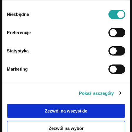
Wybór
TUTAJ PRACUJEMY
Niezbędne
zgody
Samsonów k.Kielc
, Samsonów 24E/1
Preferencje
Pozostałe lokalizacje:
Statystyka
Warszawa
, ul. Ukryty Raj 1
Kraków
, Myśliwska 55, lok. U2
Marketing
⚠
Katowice
, NIECZYNNE
NA SKRÓTY
Pokaż szczegóły
Co to jest mikropigmentacja?
Zezwól na wszystkie
Szkolenia
Cennik
Zezwól na wybór