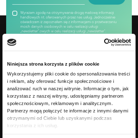
Wyrażam zgodę na otrzymywanie drogą mailową informacji
handlowych nt. oferowanych przez nas usług. Jednocześnie
oświadczam iż zapoznałem się z informacjami o przetwarzaniu
moich danych osobowych w celu realizacji usługi
„newsletter”.owych w celu realizacji usługi „newsletter”.
Niniejsza strona korzysta z plików cookie
Wykorzystujemy pliki cookie do spersonalizowania treści
i reklam, aby oferować funkcje społecznościowe i
analizować ruch w naszej witrynie. Informacje o tym, jak
korzystasz z naszej witryny, udostępniamy partnerom
społecznościowym, reklamowym i analitycznym.
Gotowy na zmianę swojego życia?
Partnerzy mogą połączyć te informacje z innymi danymi
+48 690 638 690
otrzymanymi od Ciebie lub uzyskanymi podczas
korzystania z ich usług.