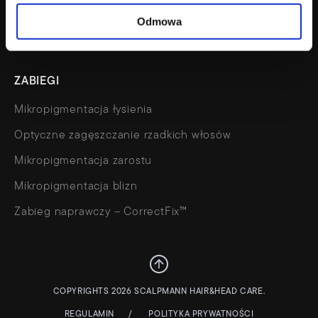
Kalkulator
Odmowa
Wizualizacja wyglądu
ZABIEGI
Mikropigmentacja łysienia
Optyczne zagęszczanie rzadkich włosów
Mikropigmentacja zarostu
Mikropigmentacja blizn
Zabieg naprawczy – CorrectFix™
COPYRIGHTS 2026 SCALPMANN HAIR&HEAD CARE.
REGULAMIN
POLITYKA PRYWATNOŚCI