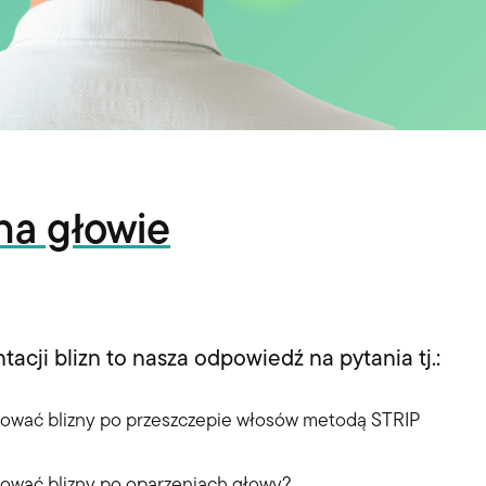
 na głowie
acji blizn to nasza odpowiedź na pytania tj.:
kować blizny po przeszczepie włosów metodą STRIP
kować blizny po oparzeniach głowy?