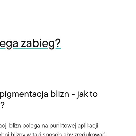
ega zabieg?
pigmentacja blizn - jak to
a?
ji blizn polega na punktowej aplikacji
hni blizny w taki sposób aby zredukować