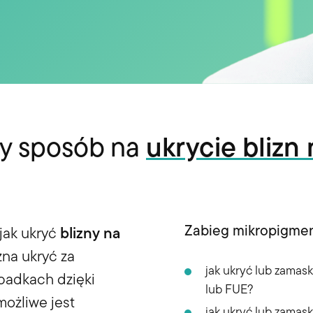
y sposób na
ukrycie blizn
Zabieg mikropigment
 jak ukryć
blizny na
na ukryć za
jak ukryć lub zamas
padkach dzięki
lub FUE?
ożliwe jest
jak ukryć lub zamas