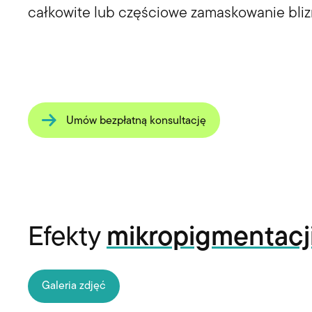
całkowite lub częściowe zamaskowanie bliz
Umów bezpłatną konsultację
Efekty
mikropigmentacji
Galeria zdjęć