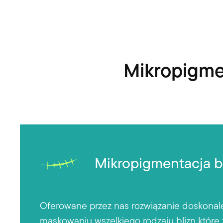
Mikropigme
Mikropigmentacja bl
Oferowane przez nas rozwiązanie doskonal
maskowaniu wszelkiego rodzaju blizn które