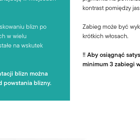
kontrast pomiędzy ja
skowaniu blizn po
Zabieg może być wyko
ch w wielu
krótkich włosach.
stałe na wskutek
‼️ Aby osiągnąć saty
minimum 3 zabiegi 
tacji blizn można
 powstania blizny.