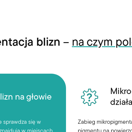
ntacja blizn
–
na czym pol
Mikro
izn na głowie
dział
e sprawdza się w
Zabieg mikropigmentac
 znajdują w miejscach
pigmentu na powierzc