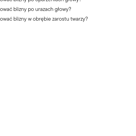
kować blizny po urazach głowy?
kować blizny w obrębie zarostu twarzy?