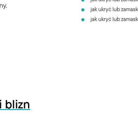
ny.
jak ukryć lub zamas
jak ukryć lub zamas
 blizn