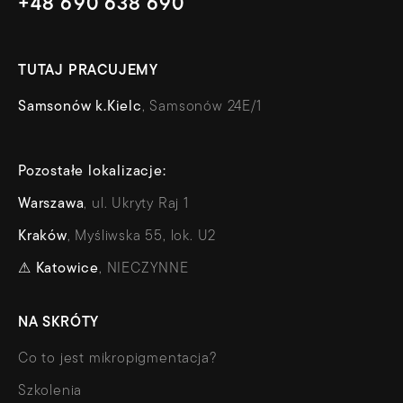
+48 690 638 690
TUTAJ PRACUJEMY
Samsonów k.Kielc
, Samsonów 24E/1
Pozostałe lokalizacje:
Warszawa
, ul. Ukryty Raj 1
Kraków
, Myśliwska 55, lok. U2
⚠
Katowice
, NIECZYNNE
NA SKRÓTY
Co to jest mikropigmentacja?
Szkolenia