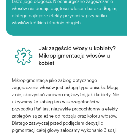
także jego długości. Niechirurgiczne zagęszczanie
włosów nie dodaje objętości włosom bardzo długim,
dlatego najlepsze efekty przynosi w przypadku
włosków krótkich i średnio długich.
Jak zagęścić włosy u kobiety?
Mikropigmentacja włosów u
kobiet
Mikropigmentacja jako zabieg optycznego
zagęszczania włosów jest usługą typu uniseks. Mogą
z niej skorzystać zarówno mężczyźni, jak i kobiety. Nie
ukrywamy że zabieg ten w szczególności w
przypadku Pań jest niezwykle pracochłonny a efekty
zabiegów są zależne od rodzaju oraz koloru włosów.
Dlatego zazwyczaj przed podjęciem decyzji o
pigmentacji całej głowy zalecamy wykonanie 3 sesji