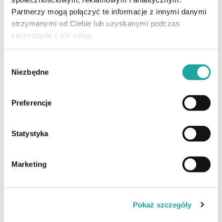
przez
WhatsApp
lub wypełnij formularz kontaktowy.
Partnerzy mogą połączyć te informacje z innymi danymi
otrzymanymi od Ciebie lub uzyskanymi podczas
korzystania z ich usług.
Wybór
Niezbędne
zgody
Preferencje
Statystyka
Marketing
DODAJ PLIK
Pokaż szczegóły