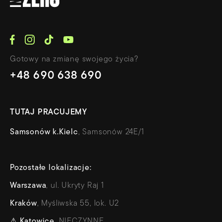
Gotowy na zmianę swojego życia?
+48 690 638 690
TUTAJ PRACUJEMY
Samsonów k.Kielc
, Samsonów 24E/1
Pozostałe lokalizacje:
Warszawa
, ul. Ukryty Raj 1
Kraków
, Myśliwska 55, lok. U2
⚠
Katowice
, NIECZYNNE