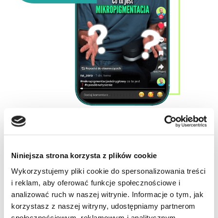
Niniejsza strona korzysta z plików cookie
Wykorzystujemy pliki cookie do spersonalizowania treści
i reklam, aby oferować funkcje społecznościowe i
Gotowy na zmianę swojego życia?
analizować ruch w naszej witrynie. Informacje o tym, jak
Zrób pierwszy krok i skontaktuj się z nami już dziś!
korzystasz z naszej witryny, udostępniamy partnerom
Uzyskaj szybszą odpowiedź kontaktując się z nami
społecznościowym, reklamowym i analitycznym.