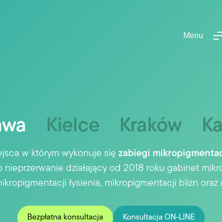
Menu
awa
Kielce
Kraków
Ka
jsca w którym wykonuje się
zabiegi mikropigmentac
ieprzerwanie działający od 2018 roku gabinet mikro
kropigmentacji łysienia, mikropigmentacji blizn oraz 
Bezpłatna konsultacja
Konsultacja ON-LINE