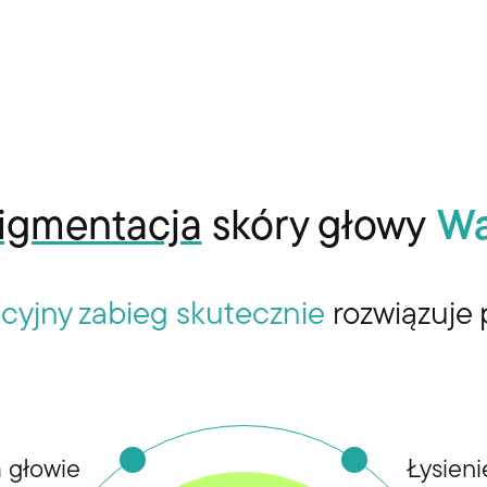
igmentacja
skóry głowy
Wa
cyjny zabieg skutecznie
rozwiązuje p
a głowie
Łysien