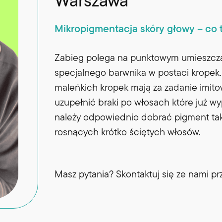
Warszawa
Mikropigmentacja skóry głowy – co t
Zabieg polega na punktowym umieszczan
specjalnego barwnika w postaci kropek
maleńkich kropek mają za zadanie imito
uzupełnić braki po włosach które już wy
należy odpowiednio dobrać pigment tak
rosnących krótko ściętych włosów.
Masz pytania? Skontaktuj się ze nami p