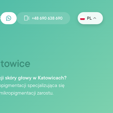
+48 690 638 690
PL
towice
ji skóry głowy w Katowicach?
pigmentacji specjalizująca się
mikropigmentacji zarostu.