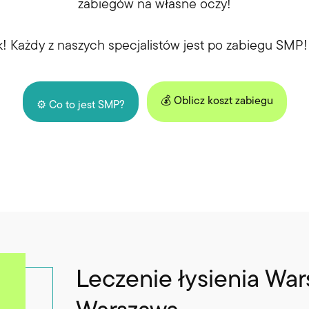
zabiegów na własne oczy!
k! Każdy z naszych specjalistów jest po zabiegu SMP!
💰 Oblicz koszt zabiegu
⚙️ Co to jest SMP?
Leczenie łysienia War