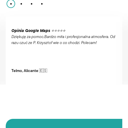
Opinia Google Maps
⭐️⭐️⭐️⭐️⭐️
. Od
Wykonanie mikropigmentacji u Pana Krzysztofa to pewność
uzyskania oczekiwanego idealnego efektu . Pełen
profesjonalizm oraz znakomite indywidualne podejście do
klienta. Polecam w 100%.
Adam, Pruszków 🇵🇱