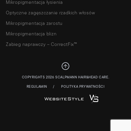
Mikropigmentacja łysienia
Optyczne zagęszczanie rzadkich włosów
Mikropigmentacja zarostu
Mikropigmentacja blizn
Zabieg naprawczy – CorrectFix™
COPYRIGHTS 2026 SCALPMANN HAIR&HEAD CARE.
REGULAMIN
POLITYKA PRYWATNOŚCI
STRONY WWW – WEBSITESTYLE.PL