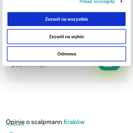
Pokaż szczegóły
postaci kropek. Stworzone w ten sposób tysiące
maleńkich kropek mają za zadanie imitować krótko
ścięte włosy i tym samym uzupełnić braki po włosach
Zezwól na wszystkie
które już wypadły. Aby efekty wyglądały naturalnie
należy odpowiednio dobrać pigment tak aby pasował
Zezwól na wybór
do reszty naturalnie rosnących krótko ściętych
włosów.
Odmowa
Masz pytania? Skontaktuj się ze nami
przez
WhatsApp!
Opinie
o scalpmann
Kraków