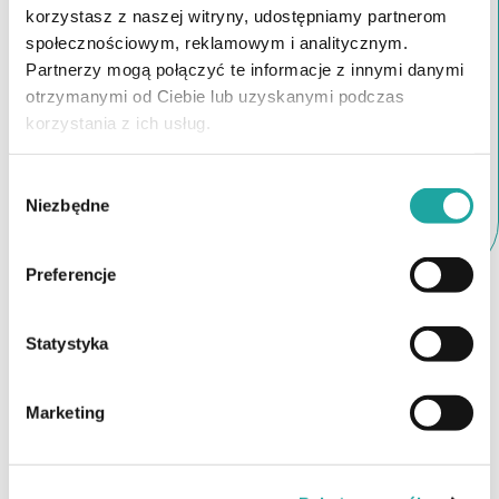
korzystasz z naszej witryny, udostępniamy partnerom
społecznościowym, reklamowym i analitycznym.
Partnerzy mogą połączyć te informacje z innymi danymi
otrzymanymi od Ciebie lub uzyskanymi podczas
korzystania z ich usług.
Wybór
Niezbędne
zgody
Preferencje
Leczenie łysienia Kraków, trycholog
Statystyka
Kraków
Mikropigmentacja skóry głowy – co to jest?
Marketing
Zabieg polega na punktowym umieszczaniu w
wierzchniej warstwie skóry specjalnego barwnika w