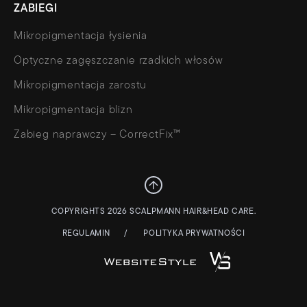
ZABIEGI
Mikropigmentacja łysienia
Optyczne zagęszczanie rzadkich włosów
Mikropigmentacja zarostu
Mikropigmentacja blizn
Zabieg naprawczy – CorrectFix™
COPYRIGHTS 2026 SCALPMANN HAIR&HEAD CARE.
REGULAMIN
POLITYKA PRYWATNOŚCI
STRONY WWW – WEBSITESTYLE.PL