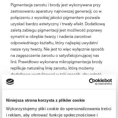
Pigmentacja zarostu i brody jest wykonywana przy
zastosowaniu aparatury najnowszej generacji, co w
połączeniu z wysokiej jakości pigmentem pozwala
uzyskać bardzo estetyczny i trwały efekt. Dodatkową
zaletą zabiegu pigmentacji jest możliwość poprawy
symetrii w obrębie twarzy i nadania zarostowi
odpowiedniego kształtu, który najlepiej uwydatni
nasze rysy twarzy. Nie jest to więc wyłącznie sposób
na zagęszczenie zarostu o satysfakcjonującej nas
linii. Prawidłowo wykonana mikropigmentacja brody
replikuje naturalną linię zarostu, którą możemy
dodatkowo wystylizować w taki sposób, aby całość
sprawiała wrażenie zadbanego jednodniowego
zarostu. Broda po mikropigmentacji nie wymaga
szczególnych zabiegów pielęgnacyjnych, ani
Niniejsza strona korzysta z plików cookie
stosowania specjalistycznych preparatów
zabezpieczających efekt pigmentacji przed
Wykorzystujemy pliki cookie do spersonalizowania treści
czynnikami zewnętrznymi.
i reklam, aby oferować funkcje społecznościowe i