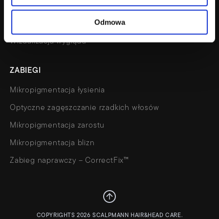
FAQ
Odmowa
Kalkulator
Wizualizacja wyglądu
ZABIEGI
Mikropigmentacja łysienia
Optyczne zagęszczanie rzadkich włosów
Mikropigmentacja zarostu
Mikropigmentacja blizn
Zabieg naprawczy – CorrectFix™
COPYRIGHTS 2026 SCALPMANN HAIR&HEAD CARE.