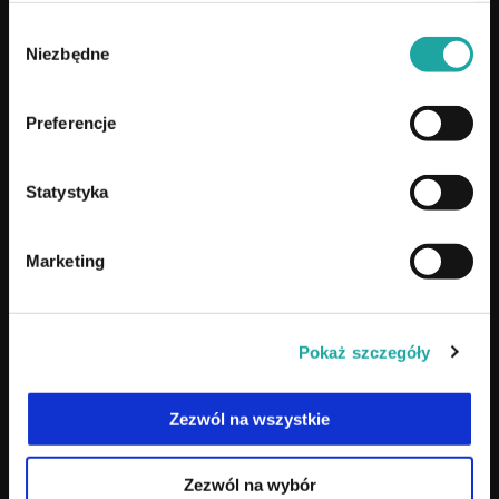
Wybór
TUTAJ PRACUJEMY
Niezbędne
zgody
Samsonów k.Kielc
, Samsonów 24E/1
Preferencje
Pozostałe lokalizacje:
Statystyka
Warszawa
, ul. Ukryty Raj 1
Kraków
, Myśliwska 55, lok. U2
Marketing
⚠
Katowice
, NIECZYNNE
NA SKRÓTY
Pokaż szczegóły
Co to jest mikropigmentacja?
Zezwól na wszystkie
Szkolenia
Cennik
Zezwól na wybór