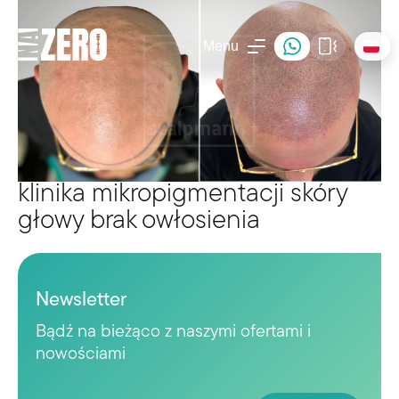
Menu
klinika mikropigmentacji skóry
głowy brak owłosienia
Newsletter
Bądź na bieżąco z naszymi ofertami i
nowościami