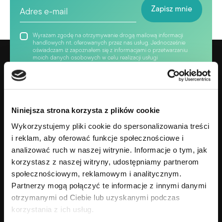
Wyrażam zgodę na otrzymywanie drogą mailową informacji
handlowych nt. oferowanych przez nas usług. Jednocześnie
oświadczam iż zapoznałem się z informacjami o przetwarzaniu
moich danych osobowych w celu realizacji usługi
„newsletter”.owych w celu realizacji usługi „newsletter”.
Niniejsza strona korzysta z plików cookie
Wykorzystujemy pliki cookie do spersonalizowania treści
i reklam, aby oferować funkcje społecznościowe i
analizować ruch w naszej witrynie. Informacje o tym, jak
korzystasz z naszej witryny, udostępniamy partnerom
społecznościowym, reklamowym i analitycznym.
Partnerzy mogą połączyć te informacje z innymi danymi
Gotowy na zmianę swojego życia?
otrzymanymi od Ciebie lub uzyskanymi podczas
+48 690 638 690
korzystania z ich usług.