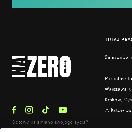
TUTAJ PR
Samsonów k
Pozostałe lo
Warszawa
, 
Kraków
, Myś
⚠
Katowice
Gotowy na zmianę swojego życia?