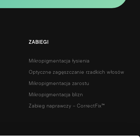
ZABIEGI
Mikropigmentacja łysienia
Optyczne zagęszczanie rzadkich włosów
Mikropigmentacja zarostu
Mikropigmentacja blizn
Zabieg naprawczy – CorrectFix™