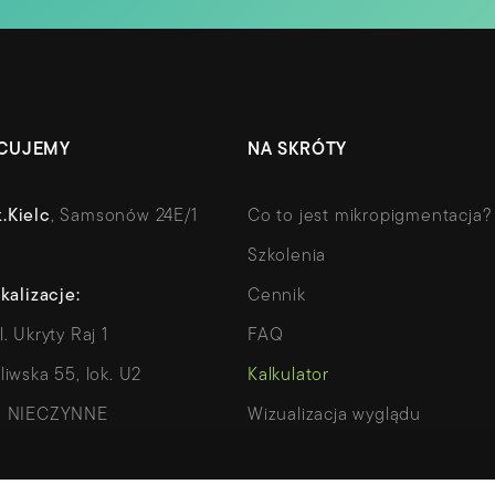
ACUJEMY
NA SKRÓTY
.Kielc
, Samsonów 24E/1
Co to jest mikropigmentacja?
Szkolenia
kalizacje:
Cennik
ul. Ukryty Raj 1
FAQ
liwska 55, lok. U2
Kalkulator
, NIECZYNNE
Wizualizacja wyglądu