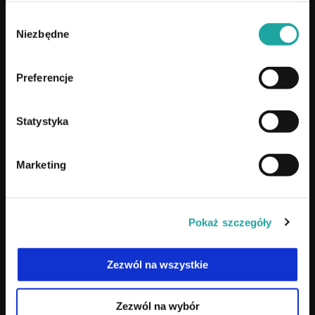
Wybór
TUTAJ PRACUJEMY
Niezbędne
zgody
Samsonów k.Kielc
, Samsonów 24E/1
Preferencje
Pozostałe lokalizacje:
Statystyka
Warszawa
, ul. Ukryty Raj 1
Kraków
, Myśliwska 55, lok. U2
Marketing
⚠
Katowice
, NIECZYNNE
NA SKRÓTY
Pokaż szczegóły
Co to jest mikropigmentacja?
Zezwól na wszystkie
Szkolenia
Cennik
Zezwól na wybór