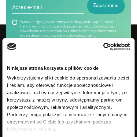
Wyrażam zgodę na otrzymywanie drogą mailową informacji
handlowych nt. oferowanych przez nas usług. Jednocześnie
oświadczam iż zapoznałem się z informacjami o przetwarzaniu
moich danych osobowych w celu realizacji usługi
„newsletter”.owych w celu realizacji usługi „newsletter”.
Niniejsza strona korzysta z plików cookie
Wykorzystujemy pliki cookie do spersonalizowania treści
i reklam, aby oferować funkcje społecznościowe i
analizować ruch w naszej witrynie. Informacje o tym, jak
korzystasz z naszej witryny, udostępniamy partnerom
społecznościowym, reklamowym i analitycznym.
Partnerzy mogą połączyć te informacje z innymi danymi
Gotowy na zmianę swojego życia?
otrzymanymi od Ciebie lub uzyskanymi podczas
+48 690 638 690
korzystania z ich usług.