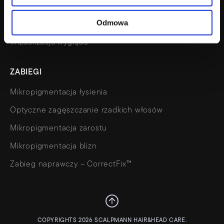
FAQ
Odmowa
Kalkulator
Wizualizacja wyglądu
ZABIEGI
Mikropigmentacja łysienia
Optyczne zagęszczanie rzadkich włosów
Mikropigmentacja zarostu
Mikropigmentacja blizn
Zabieg naprawczy – CorrectFix™
COPYRIGHTS 2026 SCALPMANN HAIR&HEAD CARE.