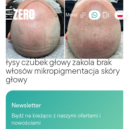
Menu
łysy czubek głowy zakola brak
włosów mikropigmentacja skóry
głowy
Newsletter
Bądź na bieżąco z naszymi ofertami i
nowościami