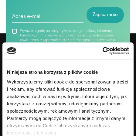
Wyrażam zgodę na otrzymywanie drogą mailową informacji
handlowych nt. oferowanych przez nas usług. Jednocześnie
oświadczam iż zapoznałem się z informacjami o przetwarzaniu
moich danych osobowych w celu realizacji usługi
„newsletter”.owych w celu realizacji usługi „newsletter”.
Niniejsza strona korzysta z plików cookie
Wykorzystujemy pliki cookie do spersonalizowania treści
i reklam, aby oferować funkcje społecznościowe i
analizować ruch w naszej witrynie. Informacje o tym, jak
korzystasz z naszej witryny, udostępniamy partnerom
społecznościowym, reklamowym i analitycznym.
Partnerzy mogą połączyć te informacje z innymi danymi
Gotowy na zmianę swojego życia?
otrzymanymi od Ciebie lub uzyskanymi podczas
+48 690 638 690
korzystania z ich usług.