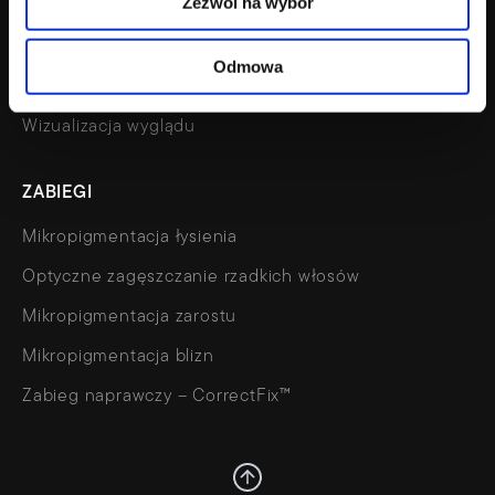
Zezwól na wybór
Cennik
FAQ
Odmowa
Kalkulator
Wizualizacja wyglądu
ZABIEGI
Mikropigmentacja łysienia
Optyczne zagęszczanie rzadkich włosów
Mikropigmentacja zarostu
Mikropigmentacja blizn
Zabieg naprawczy – CorrectFix™