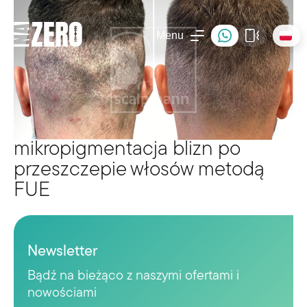
Menu
mikropigmentacja blizn po
przeszczepie włosów metodą
FUE
Newsletter
Bądź na bieżąco z naszymi ofertami i
nowościami