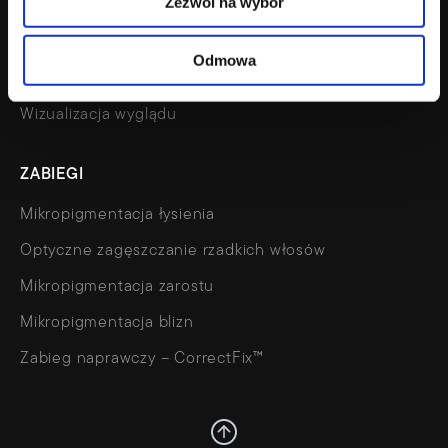
Zezwól na wybór
Cennik
FAQ
Odmowa
Kalkulator
Wizualizacja wyglądu
ZABIEGI
Mikropigmentacja łysienia
Optyczne zagęszczanie rzadkich włosów
Mikropigmentacja zarostu
Mikropigmentacja blizn
Zabieg naprawczy – CorrectFix™