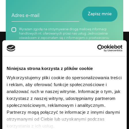
Wyrażam zgodę na otrzymywanie drogą mailową informacji
handlowych nt. oferowanych przez nas usług. Jednocześnie
oświadczam iż zapoznałem się z informacjami o przetwarzaniu
moich danych osobowych w celu realizacji usługi
„newsletter”.owych w celu realizacji usługi „newsletter”.
Niniejsza strona korzysta z plików cookie
Wykorzystujemy pliki cookie do spersonalizowania treści
i reklam, aby oferować funkcje społecznościowe i
analizować ruch w naszej witrynie. Informacje o tym, jak
korzystasz z naszej witryny, udostępniamy partnerom
społecznościowym, reklamowym i analitycznym.
Partnerzy mogą połączyć te informacje z innymi danymi
Gotowy na zmianę swojego życia?
otrzymanymi od Ciebie lub uzyskanymi podczas
+48 690 638 690
korzystania z ich usług.