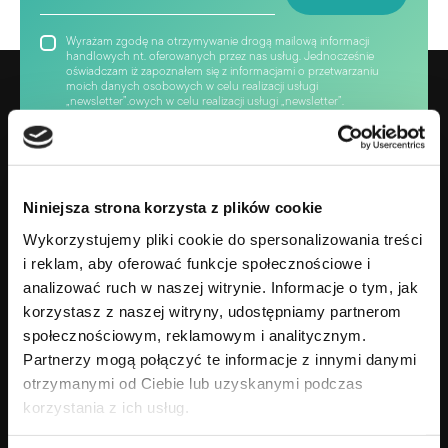
Wyrażam zgodę na otrzymywanie drogą mailową informacji
handlowych nt. oferowanych przez nas usług. Jednocześnie
oświadczam iż zapoznałem się z informacjami o przetwarzaniu
moich danych osobowych w celu realizacji usługi
„newsletter”.owych w celu realizacji usługi „newsletter”.
Niniejsza strona korzysta z plików cookie
Wykorzystujemy pliki cookie do spersonalizowania treści
i reklam, aby oferować funkcje społecznościowe i
analizować ruch w naszej witrynie. Informacje o tym, jak
korzystasz z naszej witryny, udostępniamy partnerom
społecznościowym, reklamowym i analitycznym.
Gotowy na zmianę swojego życia?
Partnerzy mogą połączyć te informacje z innymi danymi
+48 690 638 690
otrzymanymi od Ciebie lub uzyskanymi podczas
korzystania z ich usług.