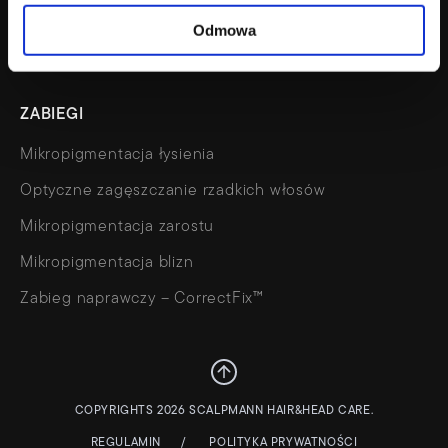
Kalkulator
Odmowa
Wizualizacja wyglądu
ZABIEGI
Mikropigmentacja łysienia
Optyczne zagęszczanie rzadkich włosów
Mikropigmentacja zarostu
Mikropigmentacja blizn
Zabieg naprawczy – CorrectFix™
COPYRIGHTS 2026 SCALPMANN HAIR&HEAD CARE.
REGULAMIN
POLITYKA PRYWATNOŚCI