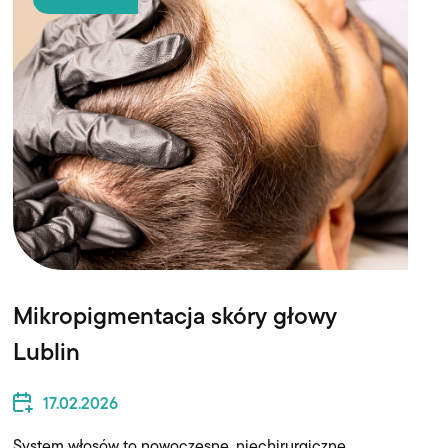
Mikropigmentacja skóry głowy
Lublin
17.02.2026
System włosów to nowoczesne, niechirurgiczne