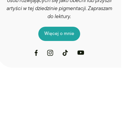
osób rozwijających się jako obecni lub przyszli
artyści w tej dziedzinie pigmentacji. Zapraszam
do lektury.
Więcej o mnie