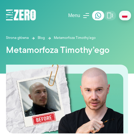
Menu
Strona główna
Blog
Metamorfoza Timothy’ego
Metamorfoza Timothy’ego