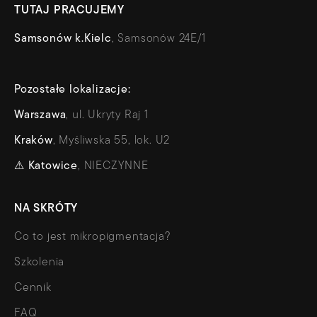
TUTAJ PRACUJEMY
Samsonów k.Kielc
, Samsonów 24E/1
Pozostałe lokalizacje:
Warszawa
, ul. Ukryty Raj 1
Kraków
, Myśliwska 55, lok. U2
⚠
Katowice
, NIECZYNNE
NA SKRÓTY
Co to jest mikropigmentacja?
Szkolenia
Cennik
FAQ