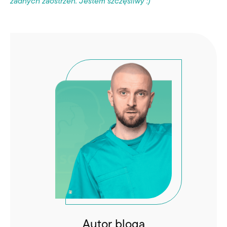
żadnych zaostrzeń. Jestem szczęśliwy :)”
Autor bloga