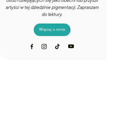
osób rozwijających się jako obecni lub przyszli
artyści w tej dziedzinie pigmentacji. Zapraszam
do lektury.
Więcej o mnie