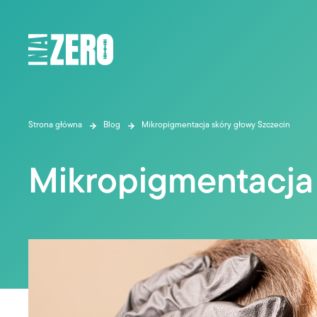
Strona główna
Blog
Mikropigmentacja skóry głowy Szczecin
Mikropigmentacja 