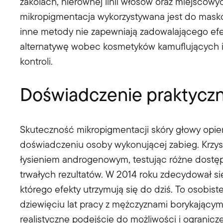
zakolach, nierównej linii włosów oraz miejscowy
mikropigmentacja wykorzystywana jest do masko
inne metody nie zapewniają zadowalającego efe
alternatywę wobec kosmetyków kamuflujących 
kontroli.
Doświadczenie praktycz
Skuteczność mikropigmentacji skóry głowy opiera
doświadczeniu osoby wykonującej zabieg. Krzyszt
łysieniem androgenowym, testując różne dostępn
trwałych rezultatów. W 2014 roku zdecydował si
którego efekty utrzymują się do dziś. To osobi
dziewięciu lat pracy z mężczyznami borykającymi
realistyczne podejście do możliwości i ogranicz