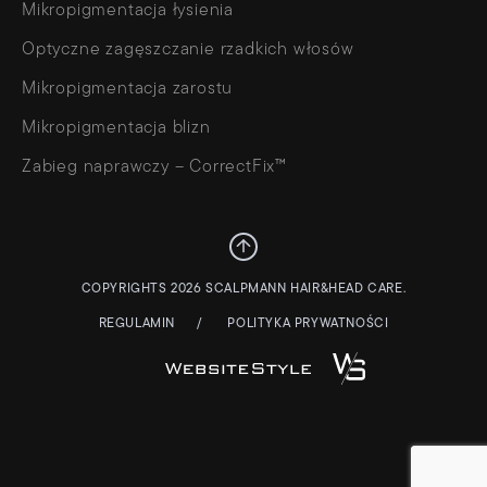
Mikropigmentacja łysienia
Optyczne zagęszczanie rzadkich włosów
Mikropigmentacja zarostu
Mikropigmentacja blizn
Zabieg naprawczy – CorrectFix™
COPYRIGHTS 2026 SCALPMANN HAIR&HEAD CARE.
REGULAMIN
POLITYKA PRYWATNOŚCI
STRONY WWW – WEBSITESTYLE.PL