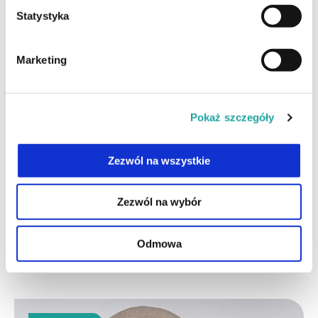
Statystyka
Marketing
Metamorfoza Karola
Pokaż szczegóły
08.04.2022
Karol poświęcał ponad 30 minut dziennie na układanie
Zezwól na wszystkie
rzadkich włosów. Mimo wielu starań łysienie nie
zahamowało a włosów z miesiąca miesiąc było coraz
Zezwól na wybór
mniej.
Odmowa
Czytaj całość