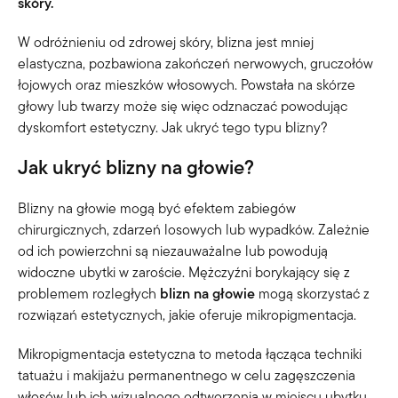
skóry.
W odróżnieniu od zdrowej skóry, blizna jest mniej
elastyczna, pozbawiona zakończeń nerwowych, gruczołów
łojowych oraz mieszków włosowych. Powstała na skórze
głowy lub twarzy może się więc odznaczać powodując
dyskomfort estetyczny. Jak ukryć tego typu blizny?
Jak ukryć blizny na głowie?
Blizny na głowie mogą być efektem zabiegów
chirurgicznych, zdarzeń losowych lub wypadków. Zależnie
od ich powierzchni są niezauważalne lub powodują
widoczne ubytki w zaroście. Mężczyźni borykający się z
problemem rozległych
blizn na głowie
mogą skorzystać z
rozwiązań estetycznych, jakie oferuje mikropigmentacja.
Mikropigmentacja estetyczna to metoda łącząca techniki
tatuażu i makijażu permanentnego w celu zagęszczenia
włosów lub ich wizualnego odtworzenia w miejscu ubytku.