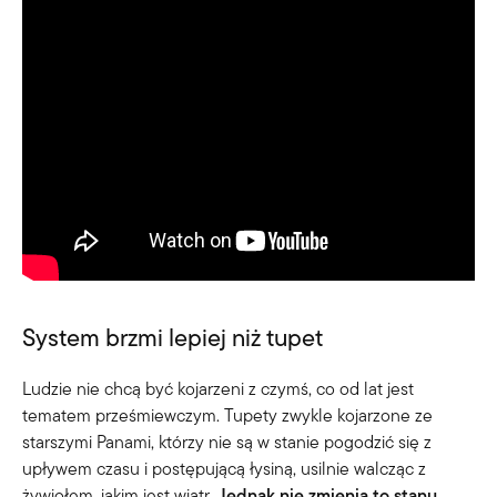
System brzmi lepiej niż tupet
Ludzie nie chcą być kojarzeni z czymś, co od lat jest
tematem prześmiewczym. Tupety zwykle kojarzone ze
starszymi Panami, którzy nie są w stanie pogodzić się z
upływem czasu i postępującą łysiną, usilnie walcząc z
żywiołem, jakim jest wiatr.
Jednak nie zmienia to stanu