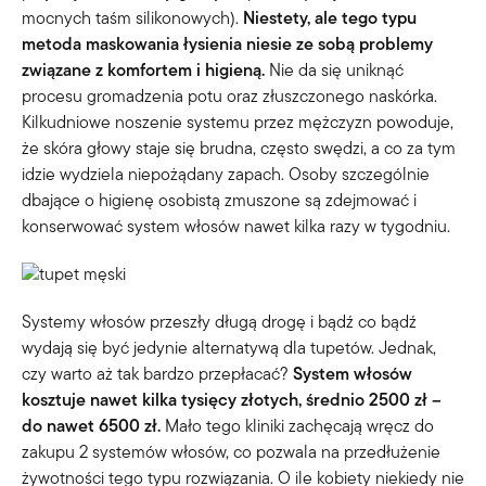
mocnych taśm silikonowych).
Niestety, ale tego typu
metoda maskowania łysienia niesie ze sobą problemy
związane z komfortem i higieną.
Nie da się uniknąć
procesu gromadzenia potu oraz złuszczonego naskórka.
Kilkudniowe noszenie systemu przez mężczyzn powoduje,
że skóra głowy staje się brudna, często swędzi, a co za tym
idzie wydziela niepożądany zapach. Osoby szczególnie
dbające o higienę osobistą zmuszone są zdejmować i
konserwować system włosów nawet kilka razy w tygodniu.
Systemy włosów przeszły długą drogę i bądź co bądź
wydają się być jedynie alternatywą dla tupetów. Jednak,
czy warto aż tak bardzo przepłacać?
System włosów
kosztuje nawet kilka tysięcy złotych, średnio 2500 zł –
do nawet 6500 zł.
Mało tego kliniki zachęcają wręcz do
zakupu 2 systemów włosów, co pozwala na przedłużenie
żywotności tego typu rozwiązania. O ile kobiety niekiedy nie