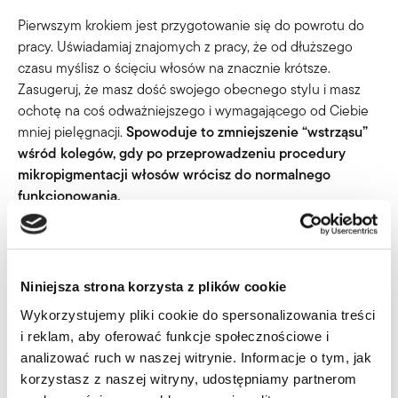
Pierwszym krokiem jest przygotowanie się do powrotu do
pracy. Uświadamiaj znajomych z pracy, że od dłuższego
czasu myślisz o ścięciu włosów na znacznie krótsze.
Zasugeruj, że masz dość swojego obecnego stylu i masz
ochotę na coś odważniejszego i wymagającego od Ciebie
mniej pielęgnacji.
Spowoduje to zmniejszenie “wstrząsu”
wśród kolegów, gdy po przeprowadzeniu procedury
mikropigmentacji włosów wrócisz do normalnego
funkcjonowania.
Daj odpocząć swojej głowie. Wieloletnie noszenie systemu
włosów powoduje czasami zmiany skórne tj. ślady po
taśmach oraz trudno usuwalny klej, który znajduje się w
Niniejsza strona korzysta z plików cookie
naturalnych włosach. Wszystko to wymaga od nas zadbania
Wykorzystujemy pliki cookie do spersonalizowania treści
o łysą skórę głowy przed samym zabiegiem.
i reklam, aby oferować funkcje społecznościowe i
analizować ruch w naszej witrynie. Informacje o tym, jak
Nie przejmuj się opinią innych, w końcu robisz to dla siebie.
korzystasz z naszej witryny, udostępniamy partnerom
Zmiany są potrzebne również mężczyznom. Pamiętaj, że