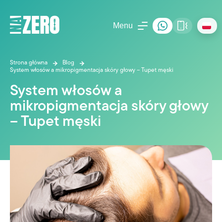
Menu
Strona główna
Blog
System włosów a mikropigmentacja skóry głowy – Tupet męski
System włosów a
mikropigmentacja skóry głowy
– Tupet męski