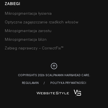
ZABIEGI
Mikropigmentacja łysienia
Optyczne zagęszczanie rzadkich włosów
Mikropigmentacja zarostu
Mikropigmentacja blizn
Zabieg naprawczy – CorrectFix™
COPYRIGHTS 2026 SCALPMANN HAIR&HEAD CARE.
REGULAMIN
POLITYKA PRYWATNOŚCI
STRONY WWW – WEBSITESTYLE.PL