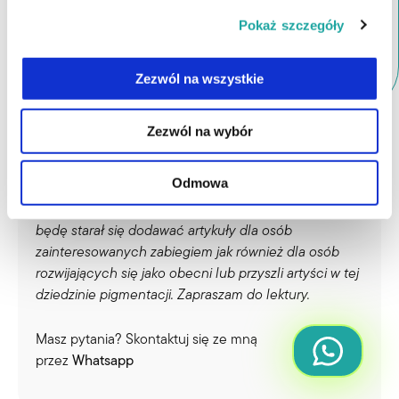
Pokaż szczegóły
Zezwól na wszystkie
Zezwól na wybór
Autor bloga
Odmowa
Jestem Krzysiek.
Witaj na moim blogu poświęconemu
łysieniu oraz mikropigmentacji. W miarę regularnie
będę starał się dodawać artykuły dla osób
zainteresowanych zabiegiem jak również dla osób
rozwijających się jako obecni lub przyszli artyści w tej
dziedzinie pigmentacji. Zapraszam do lektury.
Masz pytania? Skontaktuj się ze mną
przez
Whatsapp