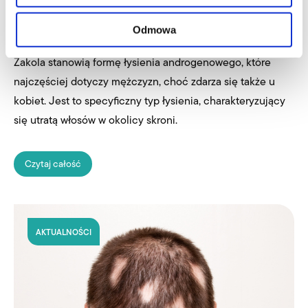
których nie miałeś pojęcia!
Odmowa
22.11.2024
Zakola stanowią formę łysienia androgenowego, które
najczęściej dotyczy mężczyzn, choć zdarza się także u
kobiet. Jest to specyficzny typ łysienia, charakteryzujący
się utratą włosów w okolicy skroni.
Czytaj całość
AKTUALNOŚCI