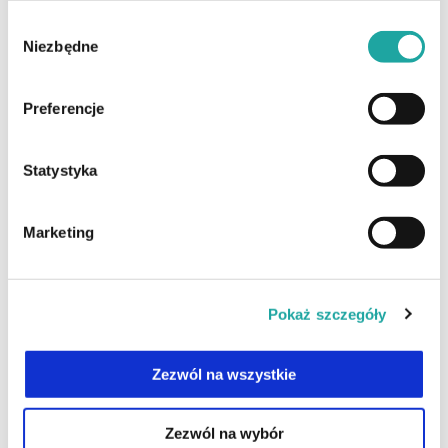
Zobacz również
Wybór
Niezbędne
zgody
Preferencje
AKTUALNOŚCI
Statystyka
Marketing
Pokaż szczegóły
Zezwól na wszystkie
4 alternatywne sposoby dla przeszczepu włosów o
Zezwól na wybór