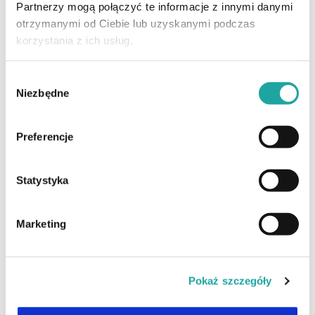
Partnerzy mogą połączyć te informacje z innymi danymi
otrzymanymi od Ciebie lub uzyskanymi podczas
korzystania z ich usług.
Wybór
Niezbędne
zgody
Metamorfoza Piotra B.
Preferencje
14.05.2022
Statystyka
Przeszczep włosów jest dla mnie zbyt inwazyjnym
rozwiązaniem który wymuszałby na mnie zbyt długi czas
Marketing
rekonwalescencji i oczekiwania na rezultat.
Czytaj całość
Pokaż szczegóły